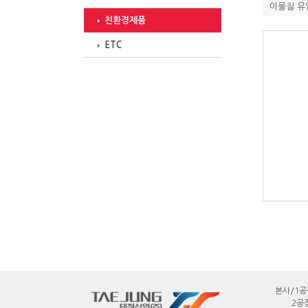
이물질 유
친환경제품
ETC
본사/1공장
2공장 :